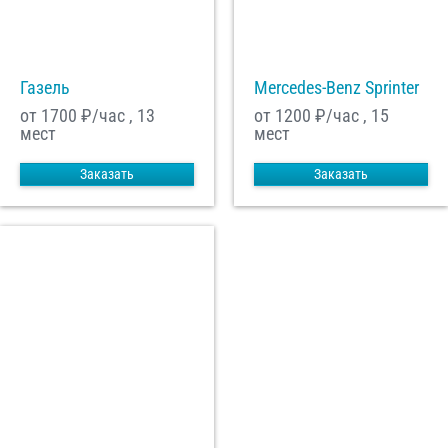
С
Политикой конфиденциальности
ознакомлен(а), даю согласие на
обработку моих Персональных данных
Газель
Mercedes-Benz Sprinter
Отправить заказ
от 1700
₽/час , 13
от 1200
₽/час , 15
мест
мест
Заказать
Заказать