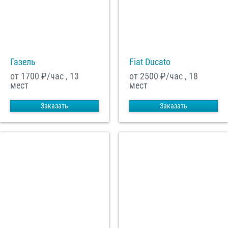
С
Политикой конфиденциальности
ознакомлен(а), даю согласие на
обработку моих Персональных данных
Отправить заказ
Газель
Fiat Ducato
от 1700
₽/час , 13
от 2500
₽/час , 18
мест
мест
Заказать
Заказать