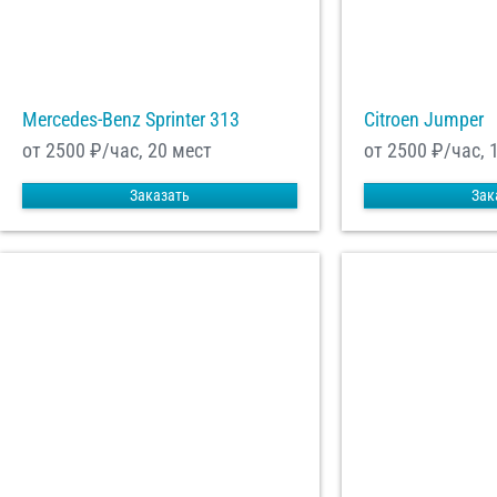
Mercedes-Benz Sprinter 313
Citroen Jumper
от 2500
₽/час, 20 мест
от 2500
₽/час, 
Заказать
Зак
С
Политикой конфид
согласие на обраб
Отп