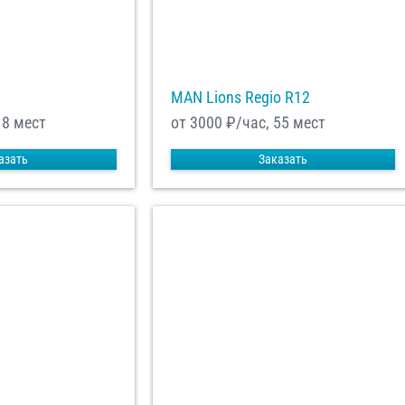
MAN Lions Regio R12
18 мест
от 3000
₽/час, 55 мест
азать
Заказать
енциальности
ознакомлен(а), даю
отку моих Персональных данных
равить заказ