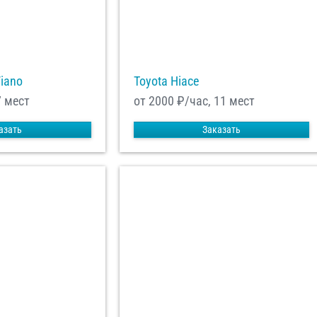
Viano
Toyota Hiace
7 мест
от 2000
₽/час, 11 мест
азать
Заказать