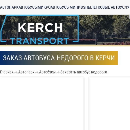
АВТОПАРК
АВТОБУСЫ
МИКРОАВТОБУСЫ
МИНИВЭНЫ
ЛЕГКОВЫЕ АВТО
УСЛУ
ЗАКАЗ АВТОБУСА НЕДОРОГО В КЕРЧИ
Главная
Автопарк
Автобусы
Заказать автобус недорого
С
Политикой конфид
согласие на обраб