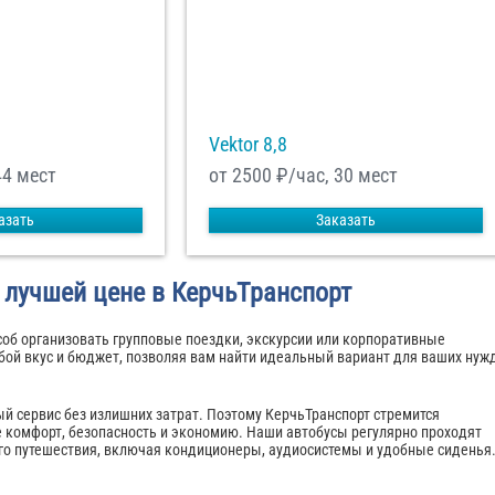
Vektor 8,8
44 мест
от 2500
₽/час, 30 мест
азать
Заказать
 лучшей цене в КерчьТранспорт
соб организовать групповые поездки, экскурсии или корпоративные
ой вкус и бюджет, позволяя вам найти идеальный вариант для ваших нуж
й сервис без излишних затрат. Поэтому КерчьТранспорт стремится
е комфорт, безопасность и экономию. Наши автобусы регулярно проходят
о путешествия, включая кондиционеры, аудиосистемы и удобные сиденья